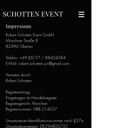
SCHOTTEN EVENT
Impressum
Robert Schotten Event GmbH
Münchner Straße 8
82496 Oberau
Telefon: +49 (0)157 / 88424284
E-Mail:
robert.schotten.jun@gmail.com
Vertreten durch:
Robert Schotten
Registereintrag:
Eingetragen im Handelsregister
Registergericht: München
Registernummer: HRB 214037
Umsatzsteuer-Identifikationsnummer nach §27a
Umsatzsteuergesetz: DE296806735