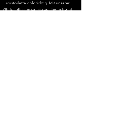
Luxustoilette goldrichtig.
Mit unserer
VIP Toilette sorgen Sie auf Ihrem Event
immer für die richtige und angenehme
Wohlfühlatmosphäre auf dem „stillen
Örtchen“.
Mehr
Schotten Event
info@schotten-event.de
+49 (0) 1578 8424284
James-Loeb-Straße 11