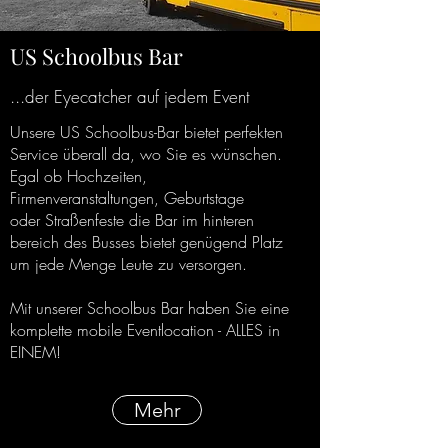
US Schoolbus Bar
...der Eyecatcher auf jedem Event
Unsere US Schoolbus-Bar bietet perfekten
Service überall da, wo Sie es wünschen.
Egal ob Hochzeiten,
Firmenveranstaltungen, Geburtstage
oder Straßenfeste die Bar im hinteren
bereich des Busses bietet genügend Platz
um jede Menge Leute zu versorgen.
Mit unserer Schoolbus Bar haben Sie eine
komplette mobile Eventlocation - ALLES in
EINEM!
Mehr